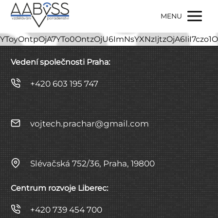
MENU
YToyOntpOjA7YTo0OntzOjU6ImNsYXNzIjtzOjA6IiI7czo
Vedení společnosti Praha:
+420 603 195 747
vojtech.prachar@gmail.com
Slévačská 752/36, Praha, 19800
Centrum rozvoje Liberec:
+420 739 454 700