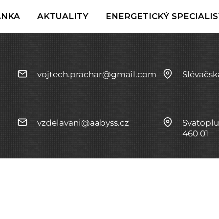
ÁNKA
AKTUALITY
ENERGETICKÝ SPECIALIS
vojtech.prachar@gmail.com
Slévačsk
vzdelavani@aabyss.cz
Svatoplu
460 01