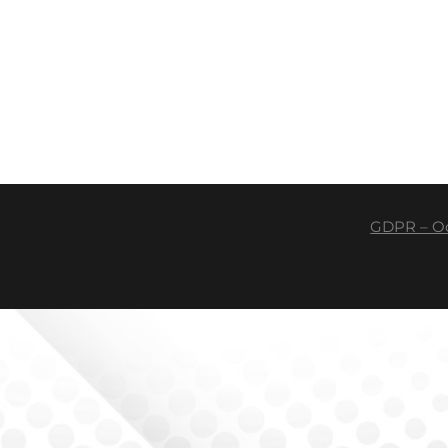
GDPR – Oc