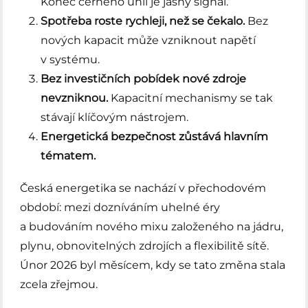
Konec černého uhlí je jasný signál.
Spotřeba roste rychleji, než se čekalo.
Bez
nových kapacit může vzniknout napětí
v systému.
Bez investičních pobídek nové zdroje
nevzniknou.
Kapacitní mechanismy se tak
stávají klíčovým nástrojem.
Energetická bezpečnost zůstává hlavním
tématem.
Česká energetika se nachází v přechodovém
období: mezi dozníváním uhelné éry
a budováním nového mixu založeného na jádru,
plynu, obnovitelných zdrojích a flexibilitě sítě.
Únor 2026 byl měsícem, kdy se tato změna stala
zcela zřejmou.