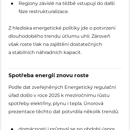
Regiony závislé na těžbě vstupují do další
fáze restrukturalizace.
Z hlediska energetické politiky jde o potvrzení
dlouhodobého trendu útlumu uhlí. Zároveň
však roste tlak na zajištění dostatečných
a stabilních náhradních kapacit.
Spotřeba energií znovu roste
Podle dat zveřejněných Energetický regulační
úřad došlo v roce 2025 k meziročnímu růstu
spotřeby elektřiny, plynu i tepla. Únorová
prezentace těchto dat potvrdila několik trendů:
domácnosti i průmysl se po období úspor