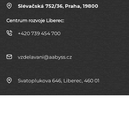
Slévačská 752/36, Praha, 19800
Centrum rozvoje Liberec:
+420 739 454 700
vzdelavani@aabyss.cz
Svatoplukova 646, Liberec, 460 01